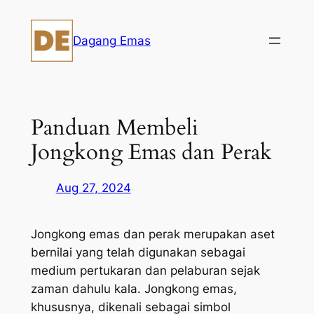
Skip
to
Dagang Emas
content
Panduan Membeli
Jongkong Emas dan Perak
Aug 27, 2024
Jongkong emas dan perak merupakan aset
bernilai yang telah digunakan sebagai
medium pertukaran dan pelaburan sejak
zaman dahulu kala. Jongkong emas,
khususnya, dikenali sebagai simbol