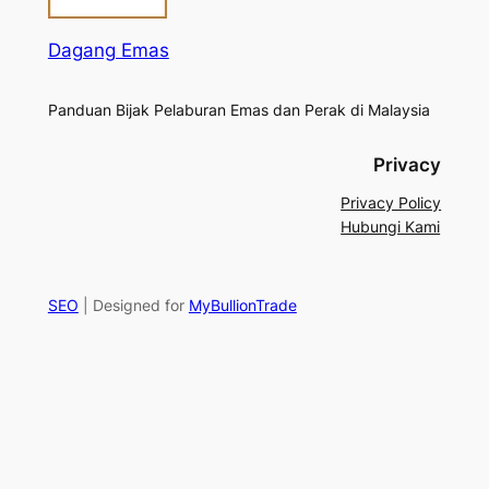
Dagang Emas
Panduan Bijak Pelaburan Emas dan Perak di Malaysia
Privacy
Privacy Policy
Hubungi Kami
SEO
| Designed for
MyBullionTrade