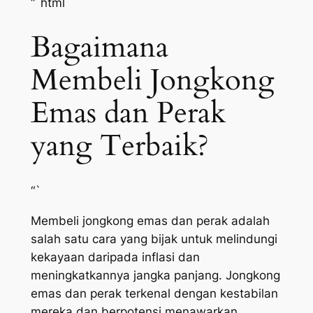
“`html
Bagaimana
Membeli Jongkong
Emas dan Perak
yang Terbaik?
“`
Membeli jongkong emas dan perak adalah
salah satu cara yang bijak untuk melindungi
kekayaan daripada inflasi dan
meningkatkannya jangka panjang. Jongkong
emas dan perak terkenal dengan kestabilan
mereka dan berpotensi menawarkan