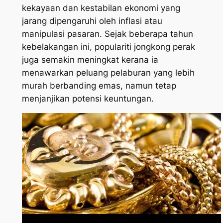
kekayaan dan kestabilan ekonomi yang
jarang dipengaruhi oleh inflasi atau
manipulasi pasaran. Sejak beberapa tahun
kebelakangan ini, populariti jongkong perak
juga semakin meningkat kerana ia
menawarkan peluang pelaburan yang lebih
murah berbanding emas, namun tetap
menjanjikan potensi keuntungan.