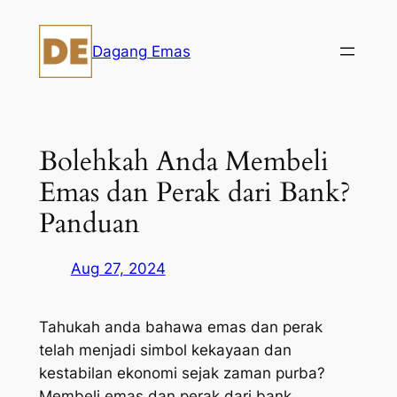
Skip
to
Dagang Emas
content
Bolehkah Anda Membeli
Emas dan Perak dari Bank?
Panduan
Aug 27, 2024
Tahukah anda bahawa emas dan perak
telah menjadi simbol kekayaan dan
kestabilan ekonomi sejak zaman purba?
Membeli emas dan perak dari bank