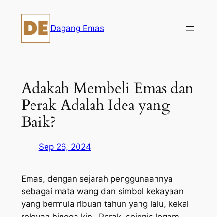
Skip
to
Dagang Emas
content
Adakah Membeli Emas dan
Perak Adalah Idea yang
Baik?
Sep 26, 2024
Emas, dengan sejarah penggunaannya
sebagai mata wang dan simbol kekayaan
yang bermula ribuan tahun yang lalu, kekal
relevan hingga kini. Perak, sejenis logam