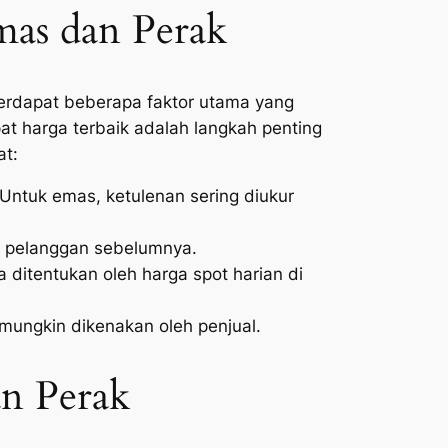
mas dan Perak
rdapat beberapa faktor utama yang
t harga terbaik adalah langkah penting
at:
Untuk emas, ketulenan sering diukur
da pelanggan sebelumnya.
ditentukan oleh harga spot harian di
mungkin dikenakan oleh penjual.
n Perak