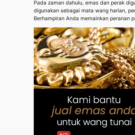
Pada zaman dahulu, emas dan perak digu
digunakan sebagai mata wang harian, pe
Berhampiran Anda memainkan peranan pe