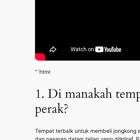
“`html
1. Di manakah temp
perak?
Tempat terbaik untuk membeli jongkong e
dan pasaran dalam talian yang diiktiraf