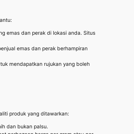
antu:
g emas dan perak di lokasi anda. Situs
penjual emas dan perak berhampiran
tuk mendapatkan rujukan yang boleh
iti produk yang ditawarkan:
hih dan bukan palsu.