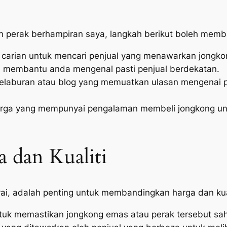
n perak berhampiran saya, langkah berikut boleh memb
carian untuk mencari penjual yang menawarkan jongkon
h membantu anda mengenal pasti penjual berdekatan.
pelaburan atau blog yang memuatkan ulasan mengenai 
arga yang mempunyai pengalaman membeli jongkong un
 dan Kualiti
i, adalah penting untuk membandingkan harga dan kual
untuk memastikan jongkong emas atau perak tersebut sa