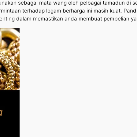
nakan sebagai mata wang oleh pelbagai tamadun di se
rmintaan terhadap logam berharga ini masih kuat. Pa
nting dalam memastikan anda membuat pembelian yan