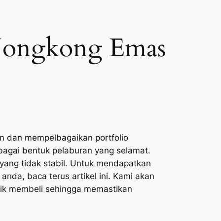
 Jongkong Emas
an dan mempelbagaikan portfolio
ebagai bentuk pelaburan yang selamat.
 yang tidak stabil. Untuk mendapatkan
da, baca terus artikel ini. Kami akan
baik membeli sehingga memastikan