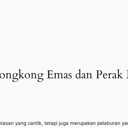
ongkong Emas dan Perak 
asan yang cantik, tetapi juga merupakan pelaburan ya