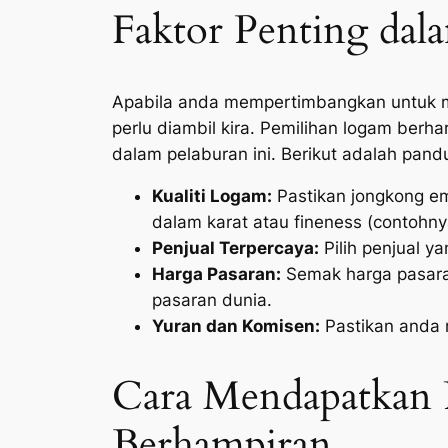
Faktor Penting da
Apabila anda mempertimbangkan untuk m
perlu diambil kira. Pemilihan logam ber
dalam pelaburan ini. Berikut adalah pa
Kualiti Logam:
Pastikan jongkong em
dalam karat atau fineness (contohnya
Penjual Terpercaya:
Pilih penjual y
Harga Pasaran:
Semak harga pasaran
pasaran dunia.
Yuran dan Komisen:
Pastikan anda 
Cara Mendapatkan 
Berhampiran