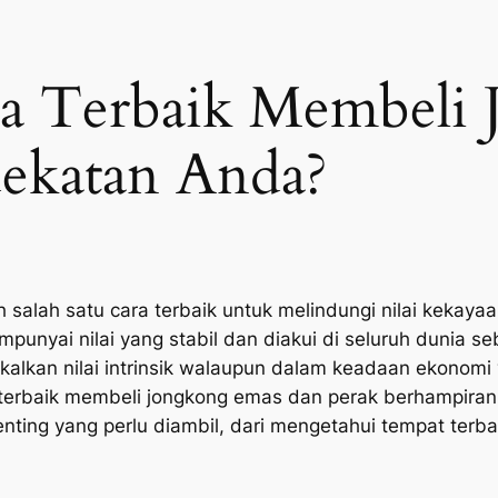
a Terbaik Membeli
dekatan Anda?
salah satu cara terbaik untuk melindungi nilai kekaya
unyai nilai yang stabil dan diakui di seluruh dunia s
kalkan nilai intrinsik walaupun dalam keadaan ekonomi
rbaik membeli jongkong emas dan perak berhampiran an
nting yang perlu diambil, dari mengetahui tempat ter