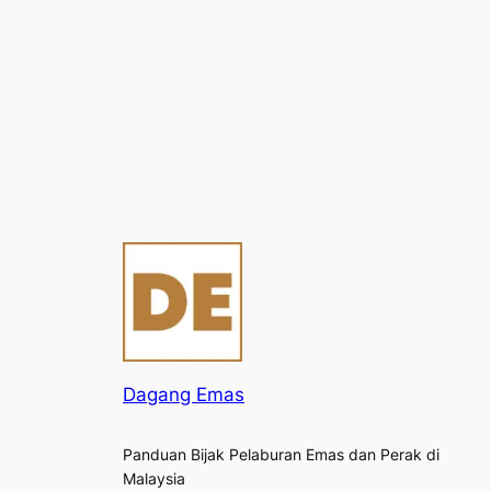
Dagang Emas
Panduan Bijak Pelaburan Emas dan Perak di
Malaysia