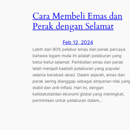
Cara Membeli Emas dan
Perak dengan Selamat
Feb 12, 2024
Lebih dari 90% pelabur emas dan perak percaya
bahawa logam mulia ini adalah pelaburan yang
betul-betul selamat. Pembelian emas dan perak
telah menjadi kaedah pelaburan yang popular
selama berabad-abad. Dalam sejarah, emas dan
perak sering dianggap sebagai simpanan nilai yan
stabil dan anti-inflasi. Hari ini, dengan
ketidakstabilan ekonomi global yang meningkat,
permintaan untuk pelaburan dalam…