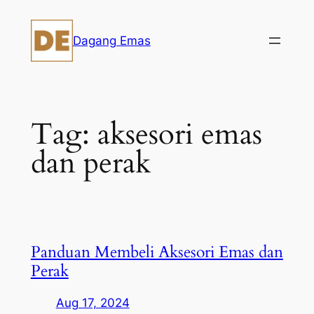
Skip
to
Dagang Emas
content
Tag:
aksesori emas
dan perak
Panduan Membeli Aksesori Emas dan
Perak
Aug 17, 2024